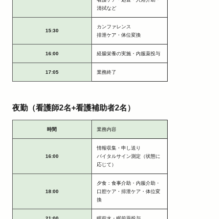
清拭など
カンファレンス
15:30
排泄ケア・体位変換
16:00
経腸栄養の実施・内服薬投与
17:05
業務終了
夜勤（看護師2名+看護補助者2名）
時間
業務内容
情報収集・申し送り
16:00
バイタルサイン測定（状態に
応じて）
夕食：食事介助・内服介助・
18:00
口腔ケア・排泄ケア・体位変
換
21:00
眠前水・眠前薬投与