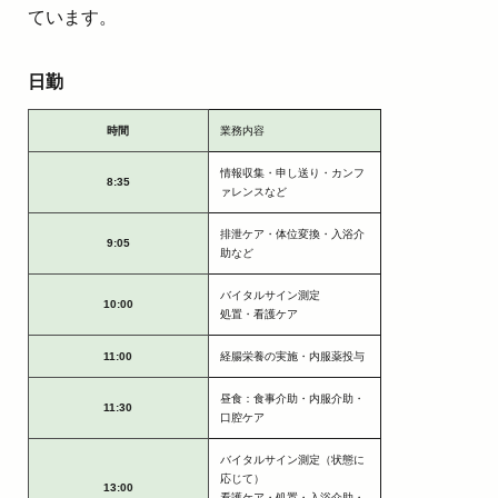
ています。
日勤
時間
業務内容
情報収集・申し送り・カンフ
8:35
ァレンスなど
排泄ケア・体位変換・入浴介
9:05
助など
バイタルサイン測定
10:00
処置・看護ケア
11:00
経腸栄養の実施・内服薬投与
昼食：食事介助・内服介助・
11:30
口腔ケア
バイタルサイン測定（状態に
応じて）
13:00
看護ケア・処置・入浴介助・