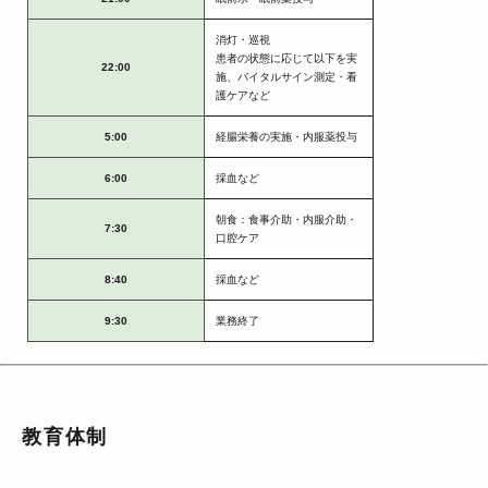
消灯・巡視
患者の状態に応じて以下を実
22:00
施、バイタルサイン測定・看
護ケアなど
5:00
経腸栄養の実施・内服薬投与
6:00
採血など
朝食：食事介助・内服介助・
7:30
口腔ケア
8:40
採血など
9:30
業務終了
教育体制